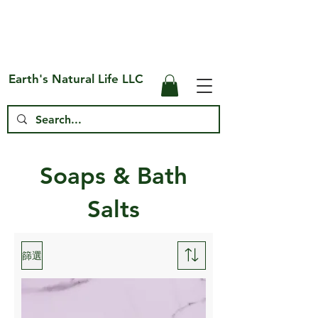
Free Shipping on US* Orders Over
$75
Earth's Natural Life LLC
Soaps & Bath
Salts
篩選