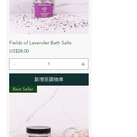
Fields of Lavender Bath Salts
價格
US$28.00
新增至購物車
Best Seller