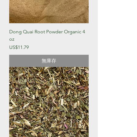
Dong Quai Root Powder Organic 4
oz
價格
US$11.79
無庫存