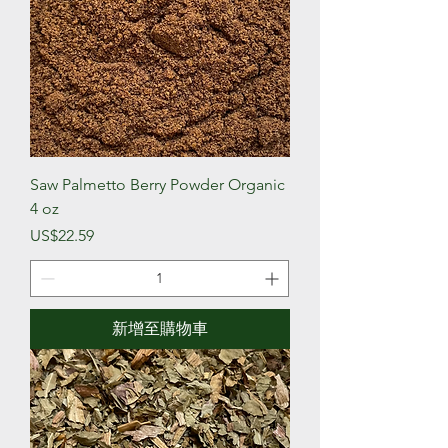
Saw Palmetto Berry Powder Organic
4 oz
價格
US$22.59
新增至購物車