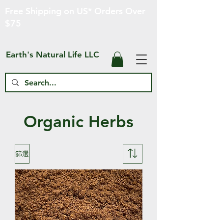
Free Shipping on US* Orders Over
$75
Earth's Natural Life LLC
Organic Herbs
篩選