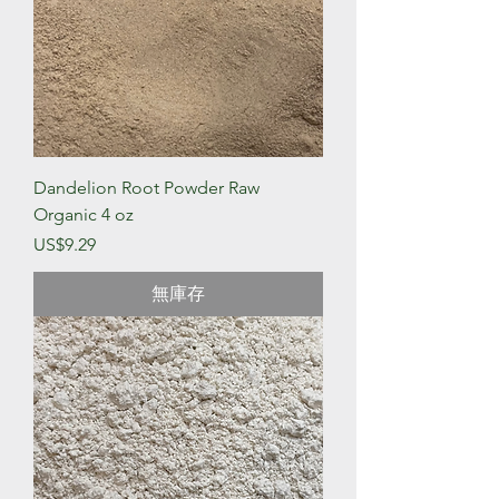
Dandelion Root Powder Raw
Organic 4 oz
價格
US$9.29
無庫存