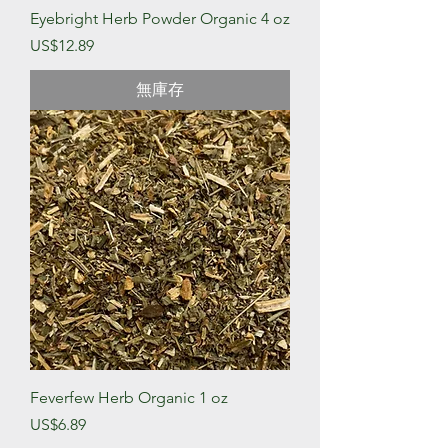
Eyebright Herb Powder Organic 4 oz
價格
US$12.89
無庫存
Feverfew Herb Organic 1 oz
價格
US$6.89